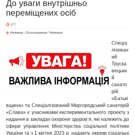
До уваги внутрішньо
переміщених осіб
677
Новини
/
Оголошення
/
Новини
Спеціа
лізован
ий
Труска
вецьки
й
санато
рій
«Батькі
вщина» та Спеціалізований Миргородський санаторій
«Слава» є учасниками експериментального проекту з
надання в закладах охорони здоров’я, які належить до
сфери управління Міністерства соціальної політики
України та з 1 квітня 2023 р. надають окремі соціальні