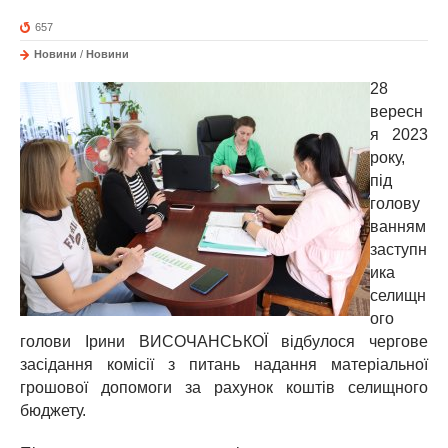
657
Новини
/
Новини
28
вересн
я 2023
року,
під
голову
ванням
заступн
ика
селищн
ого
голови Ірини ВИСОЧАНСЬКОЇ відбулося чергове
засідання комісії з питань надання матеріальної
грошової допомоги за рахунок коштів селищного
бюджету.