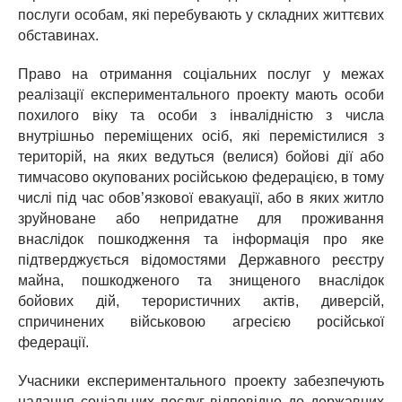
послуги особам, які перебувають у складних життєвих
обставинах.
Право на отримання соціальних послуг у межах
реалізації експериментального проекту мають особи
похилого віку та особи з інвалідністю з числа
внутрішньо переміщених осіб, які перемістилися з
територій, на яких ведуться (велися) бойові дії або
тимчасово окупованих російською федерацією, в тому
числі під час обов’язкової евакуації, або в яких житло
зруйноване або непридатне для проживання
внаслідок пошкодження та інформація про яке
підтверджується відомостями Державного реєстру
майна, пошкодженого та знищеного внаслідок
бойових дій, терористичних актів, диверсій,
спричинених військовою агресією російської
федерації.
Учасники експериментального проекту забезпечують
надання соціальних послуг відповідно до державних