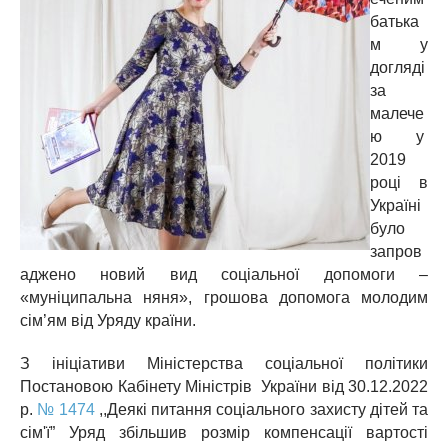
батька
м у
догляді
за
малече
ю у
2019
році в
Україні
було
запров
аджено новий вид соціальної допомоги –
«муніципальна няня», грошова допомога молодим
сім’ям від Уряду країни.
З ініціативи Міністерства соціальної політики
Постановою Кабінету Міністрів України від 30.12.2022
р.
№ 1474
,,Деякі питання соціального захисту дітей та
сім'ї” Уряд збільшив розмір компенсації вартості