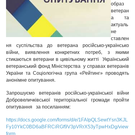
образ
ветеран
а та
актуаль
не
ставлен
ня суспільства до ветерана російсько-українсько
війни, виявлення конкретних потреб, з якими
стикаються ветерани в цивільному житті Український
ветеранський фонд Міністерства у справах ветеранів
України та Соціологічна група «Рейтинг» проводять
анонімне опитування.
Запрошуємо ветеранів російсько-української війни
Добровеличківської територіальної громади пройти
опитування за посиланням:
https://docs.google.com/forms/d/e/1FAIpQLSewtYsn3KJL
Fy10YkC0BD6aBFRCiRGf9V3pVRrX53yTpwHxDg/view
form