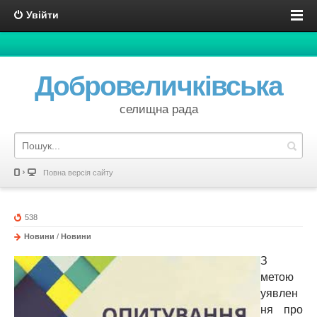
Увійти
Добровеличківська
селищна рада
Повна версія сайту
538
Новини
/
Новини
З
метою
уявлен
ня про