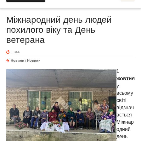
Міжнародний день людей
похилого віку та День
ветерана
1 344
Новини
/
Новини
1
жовтня
у
всьому
світі
відзнач
ається
Міжнар
одний
день