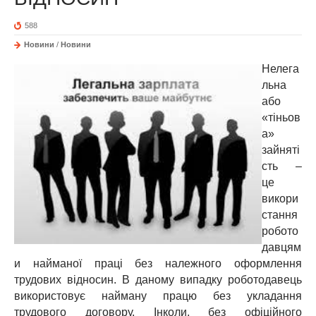
588
Новини
/
Новини
Нелега
льна
або
«тіньов
а»
зайняті
сть –
це
викори
стання
робото
давцям
и найманої праці без належного оформлення
трудових відносин. В даному випадку роботодавець
використовує найману працю без укладання
трудового договору. Інколи, без офіційного