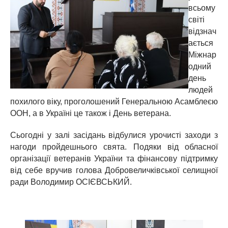
всьому
світі
відзнач
ається
Міжнар
одний
день
людей
похилого віку, проголошений Генеральною Асамблеєю
ООН, а в Україні це також і День ветерана.
Сьогодні у залі засідань відбулися урочисті заходи з
нагоди пройдешнього свята. Подяки від обласної
організації ветеранів України та фінансову підтримку
від себе вручив голова Добровеличківської селищної
ради Володимир ОСІЄВСЬКИЙ.