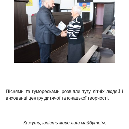
Піснями та гуморесками розвіяли тугу літніх людей і
вихованці центру дитячої та юнацької творчості.
Кажуть, юність живе лиш майбутнім,