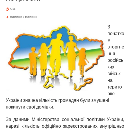
534
Новини
/
Новини
З
початко
м
вторгне
ння
російсь
ких
військ
на
терито
рію
України значна кількість громадян були змушені
покинути свої домівки.
За даними Міністерства соціальної політики України,
наразі кількість офіційно зареєстрованих внутрішньо