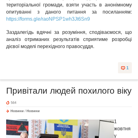
територіальної громади, взяти участь в анонімному
опитуванні з даного питання за посиланням:
https://forms.gle/raoNPSP1wh3Jt6Sn9
Заздалегідь вдячні за розуміння, сподіваємося, що
аналіз отриманих результатів сприятиме розробці
дієвої моделі перехідного правосуддя.
1
Привітали людей похилого віку
564
Новини
/
Новини
1
жовтня
у