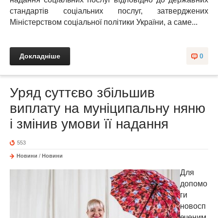
стандартів соціальних послуг, затверджених
Міністерством соціальної політики України, а саме...
Докладніше
0
Уряд суттєво збільшив
виплату на муніципальну няню
і змінив умови її надання
553
Новини
/
Новини
Для
допомо
ги
новосп
еченим