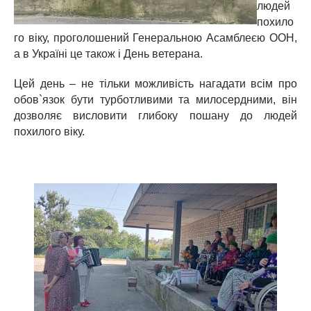
людей
похило
го віку, проголошений Генеральною Асамблеєю ООН,
а в Україні це також і День ветерана.
Цей день – не тільки можливість нагадати всім про
обов`язок бути турботливими та милосердними, він
дозволяє висловити глибоку пошану до людей
похилого віку.