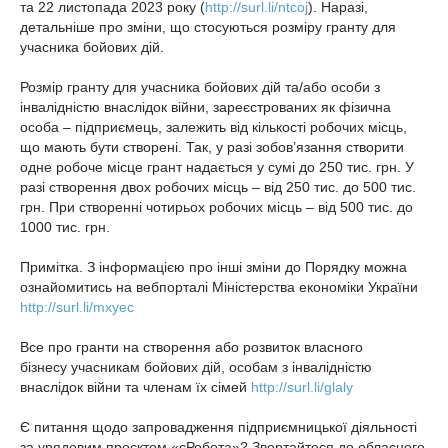
та 22 листопада 2023 року (
http://surl.li/ntcoj
). Наразі,
детальніше про зміни, що стосуються розміру гранту для
учасника бойових дій.
Розмір гранту
для учасника бойових дій та/або особи з
інвалідністю внаслідок війни, зареєстрованих як фізична
особа – підприємець, залежить від кількості робочих місць,
що мають бути створені. Так, у разі зобов’язання створити
одне робоче місце грант надається у сумі до 250 тис. грн. У
разі створення двох робочих місць – від 250 тис. до 500 тис.
грн. При створенні чотирьох робочих місць – від 500 тис. до
1000 тис. грн.
Примітка. З інформацією про інші зміни до Порядку можна
ознайомитись на вебпорталі Міністерства економіки України
http://surl.li/mxyec
Все про гранти на створення або розвиток власного
бізнесу учасникам бойових дій, особам з інвалідністю
внаслідок війни та членам їх сімей
http://surl.li/glaly
Є питання щодо запровадження підприємницької діяльності
за урядовим проєктом «єРобота»? Звертайтеся до обласного