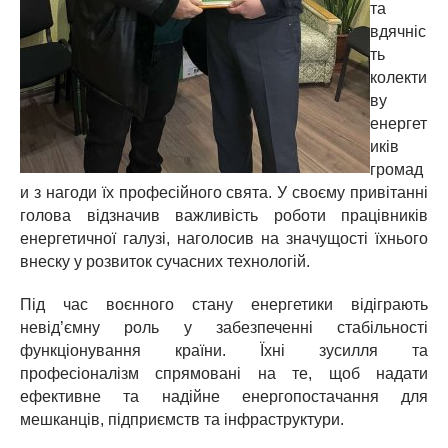
та
вдячніс
ть
колекти
ву
енергет
иків
громад
и з нагоди їх професійного свята. У своєму привітанні
голова відзначив важливість роботи працівників
енергетичної галузі, наголосив на значущості їхнього
внеску у розвиток сучасних технологій.
Під час воєнного стану енергетики відіграють
невід’ємну роль у забезпеченні стабільності
функціонування країни. Їхні зусилля та
професіоналізм спрямовані на те, щоб надати
ефективне та надійне енергопостачання для
мешканців, підприємств та інфраструктури.