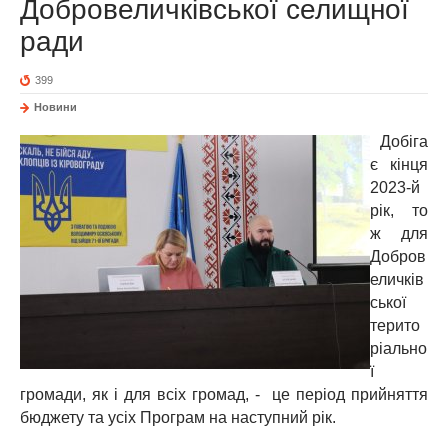
Добровеличківської селищної
ради
399
Новини
Добіга
є кінця
2023-й
рік, то
ж для
Добров
еличків
ської
терито
ріально
ї
громади, як і для всіх громад, - це період прийняття
бюджету та усіх Програм на наступний рік.