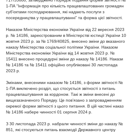
717/33688, затверджено Порядок подання форми звітності №
1-ПА “Інформація про кількість працевлаштованих громадян
суб’єктами господарювання, які надають послуги з
посередництва у працевлаштуванні” та форма цієї звітності.
Наказом Міністерства економіки України від 22 вересня 2023
р. № 14186, зареєстрованим в Міністерстві юстиції України 10
жовтня 2023 р. за № 1769/40825, внесено зміни до вказаного
наказу Міністерства соціальної політики України. Наказом
Міністерства економіки України від 14 жовтня 2023 р. №
15411 внесено процедурні зміни до наказу № 14186. Накази
№ 14186 та № 15411 офіційно опубліковані 30 листопада
2023 р.
Змінами, внесеними наказом № 14186, з форми звітності №
1-ПА виключено розділ, що стосується звітності з питань
працевлаштування за кордоном. Такі ж зміни внесені до
вищезазначеного Порядку. Це пов’язано з запровадженням
окремої форми звітності з цього питання. В цій частині наказ
№ 14186 набере чинності 01 серпня 2024 р.
З 30 листопада 2023 р. набрали чинності зміни до наказу №
851, які стосуються питань взаємодії Державного центру