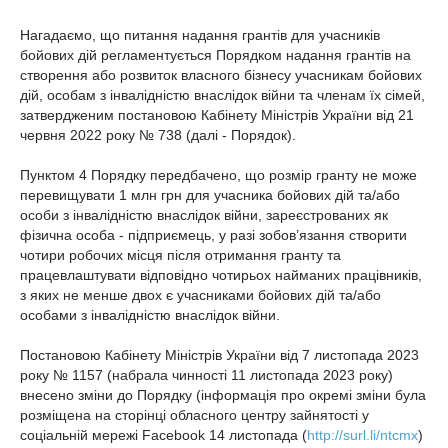
Нагадаємо, що питання надання грантів для учасників
бойових дій регламентується Порядком надання грантів на
створення або розвиток власного бізнесу учасникам бойових
дій, особам з інвалідністю внаслідок війни та членам їх сімей,
затвердженим постановою Кабінету Міністрів України від 21
червня 2022 року № 738 (далі - Порядок).
Пунктом 4 Порядку передбачено, що розмір гранту не може
перевищувати 1 млн грн для учасника бойових дій та/або
особи з інвалідністю внаслідок війни, зареєстрованих як
фізична особа - підприємець, у разі зобов’язання створити
чотири робочих місця після отримання гранту та
працевлаштувати відповідно чотирьох найманих працівників,
з яких не менше двох є учасниками бойових дій та/або
особами з інвалідністю внаслідок війни.
Постановою Кабінету Міністрів України від 7 листопада 2023
року № 1157 (набрала чинності 11 листопада 2023 року)
внесено зміни до Порядку (інформація про окремі зміни була
розміщена на сторінці обласного центру зайнятості у
соціальній мережі Facebook 14 листопада (
http://surl.li/ntcmx
)