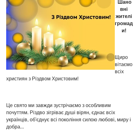
Шано
вні
жителі
громад
и!
Щиро
вітаємо
всіх
християн з Різдвом Христовим!
Це свято ми завжди зустрічаємо з особливим
почуттям. Різдво зігріває душі вірян, єднає всіх
українців, об'єднує всі покоління силою любові, миру і
добра...