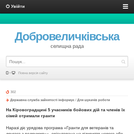
Увійти
Добровеличківська
селищна рада
Повна версія сайту
302
Державна служба зайнятості інформує
/
Для шукачів роботи
На Кіровоградщині 5 учасників бойових дій та членів їх
сімей отримали гранти
Наразі діє урядова програма «Гранти для ветеранів та
другого з подружжя»», орієнтована на відкриття нового або