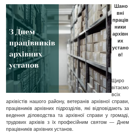
Шано
вні
праців
ники
архівн
их
устано
в!
Щиро
вітаємо
всіх
архівістів нашого району, ветеранів архівної справи,
працівників архівних підрозділів, які відповідають за
ведення діловодства та архівної справи у громаді,
трудових архівів з їх професійним святом — Днем
працівників архівних установ.