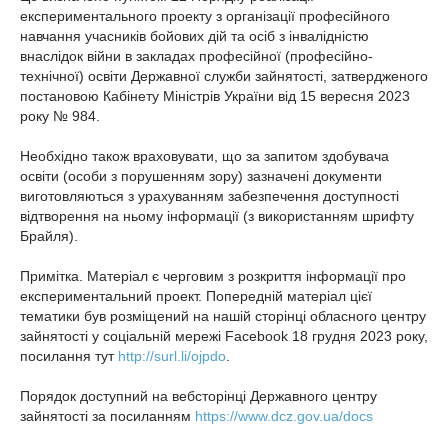
експериментального проекту з організації професійного
навчання учасників бойових дій та осіб з інвалідністю
внаслідок війни в закладах професійної (професійно-
технічної) освіти Державної служби зайнятості, затвердженого
постановою Кабінету Міністрів України від 15 вересня 2023
року № 984.
Необхідно також враховувати, що за запитом здобувача
освіти (особи з порушенням зору) зазначені документи
виготовляються з урахуванням забезпечення доступності
відтворення на ньому інформації (з використанням шрифту
Брайля).
Примітка. Матеріал є черговим з розкриття інформації про
експериментальний проект. Попередній матеріал цієї
тематики був розміщений на нашій сторінці обласного центру
зайнятості у соціальній мережі Facebook 18 грудня 2023 року,
посилання тут
http://surl.li/ojpdo
.
Порядок доступний на вебсторінці Державного центру
зайнятості за посиланням
https://www.dcz.gov.ua/docs