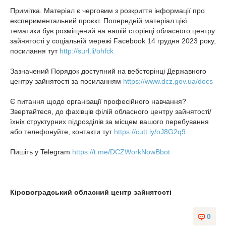
Примітка. Матеріал є черговим з розкриття інформації про
експериментальний проєкт. Попередній матеріал цієї
тематики був розміщений на нашій сторінці обласного центру
зайнятості у соціальній мережі Facebook 14 грудня 2023 року,
посилання тут
http://surl.li/ohfck
Зазначений Порядок доступний на вебсторінці Державного
центру зайнятості за посиланням
https://www.dcz.gov.ua/docs
Є питання щодо організації професійного навчання?
Звертайтеся, до фахівців філій обласного центру зайнятості/
їхніх структурних підрозділів за місцем вашого перебування
або телефонуйте, контакти тут
https://cutt.ly/oJ8G2q9
.
Пишіть у Telegram
https://t.me/DCZWorkNowBbot
Кіровоградський обласний центр зайнятості
0