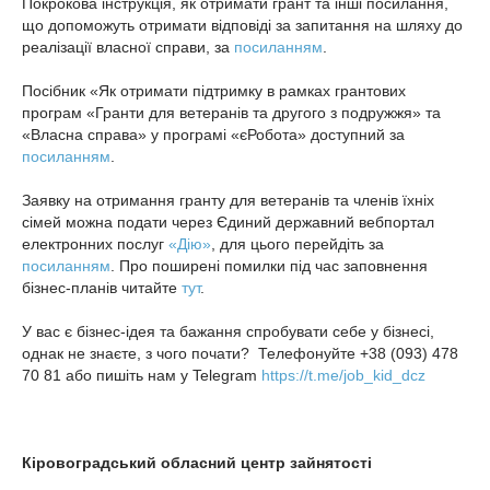
Покрокова інструкція, як отримати грант та інші посилання,
що допоможуть отримати відповіді за запитання на шляху до
реалізації власної справи, за
посиланням
.
Посібник «Як отримати підтримку в рамках грантових
програм «Гранти для ветеранів та другого з подружжя» та
«Власна справа» у програмі «єРобота» доступний за
посиланням
.
Заявку на отримання гранту для ветеранів та членів їхніх
сімей можна подати через Єдиний державний вебпортал
електронних послуг
«Дію»
, для цього перейдіть за
посиланням
. Про поширені помилки під час заповнення
бізнес-планів читайте
тут
.
У вас є бізнес-ідея та бажання спробувати себе у бізнесі,
однак не знаєте, з чого почати? Телефонуйте +38 (093) 478
70 81 або пишіть нам у Telegram
https://t.me/job_kid_dcz
Кіровоградський обласний центр зайнятості