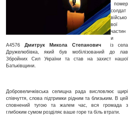
помер
солдат
військо
вої
частин
и
А4576
Дмитрук Микола Степанович
із села
Дружелюбівка, який був мобілізований до лав
Збройних Сил України та став на захист нашої
Батьківщини.
Добровеличківська селищна рада висловлює щирі
співчуття, слова підтримки рідним та близьким. В цей
сповнений тугою та жалем час, вся громада з
глибоким сумом розділяє ваше горе та біль втрати.