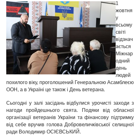
1
жовтня
у
всьому
світі
відзнач
ається
Міжнар
одний
день
людей
похилого віку, проголошений Генеральною Асамблеєю
ООН, а в Україні це також і День ветерана.
Сьогодні у залі засідань відбулися урочисті заходи з
нагоди пройдешнього свята. Подяки від обласної
організації ветеранів України та фінансову підтримку
від себе вручив голова Добровеличківської селищної
ради Володимир ОСІЄВСЬКИЙ.