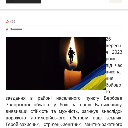
458
Новини
26
вересн
я 2023
року
під час
викона
ння
бойово
го
завдання в районі населеного пункту Вербове
Запорізької області, у бою за нашу Батьківщину,
виявивши стійкість та мужність, загинув внаслідок
ворожого артилерійського обстрілу наш земляк,
Герой-захисник, стрілець-зенітник зенітно-ракетного