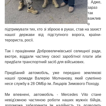
. Адже,
зараз
так
важлив
о
підтримувати тих, хто зі зброєю в руках, став на захист
нашої держави від підступного ворога, країни-
терориста, росії.
⠀
Так і працівники Добровеличківської селищної ради,
вкотре, віддали частину своєї заробітної плати аби
придбати транспортний засіб для військових.
⠀
Придбаний автомобіль, уже передано землякові
нашої громади Валерію Молчанову, який сумлінно
несе службу в 28 ОМБр ім. Лицарів Зимового Походу.
⠀
Ми впевнені, автомобіль - Mercedes Vito стане
невід'ємною частиною роботи наших мужніх бійців,
допоможе забезпечити їм надійність та дозволить