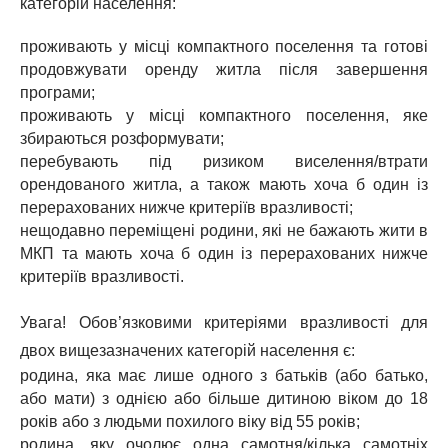
категорій населення:
проживають у місці компактного поселення та готові
продовжувати оренду житла після завершення
програми;
проживають у місці компактного поселення, яке
збираються розформувати;
перебувають під ризиком виселення/втрати
орендованого житла, а також мають хоча б один із
перерахованих нижче критеріїв вразливості;
нещодавно переміщені родини, які не бажають жити в
МКП та мають хоча б один із перерахованих нижче
критеріїв вразливості.
Увага! Обов’язковими критеріями вразливості для
двох вищезазначених категорій населення є:
родина, яка має лише одного з батьків (або батько,
або мати) з однією або більше дитиною віком до 18
років або з людьми похилого віку від 55 років;
родина, яку очолює одна самотня/кілька самотніх