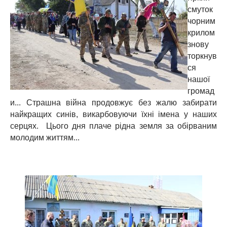
смуток
чорним
крилом
знову
торкнув
ся
нашої
громад
и... Страшна війна продовжує без жалю забирати
найкращих синів, викарбовуючи їхні імена у наших
серцях. Цього дня плаче рідна земля за обірваним
молодим життям...