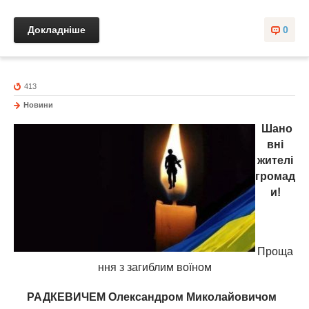
Докладніше
0
413
Новини
Шано
вні
жителі
громад
и!
Проща
ння з загиблим воїном
РАДКЕВИЧЕМ Олександром Миколайовичом