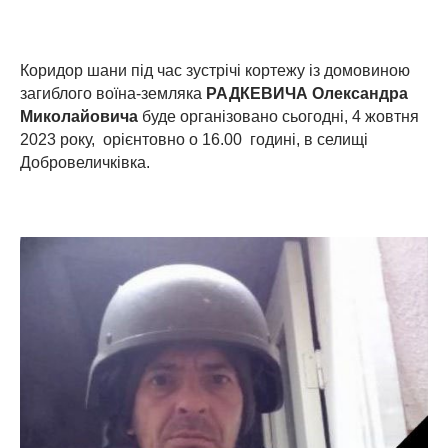
Коридор шани під час зустрічі кортежу із домовиною
загиблого воїна-земляка
РАДКЕВИЧ
А
Олександр
а
Миколайович
а
буде організовано сьогодні, 4 жовтня
2023 року, орієнтовно о 16.00 годині, в селищі
Добровеличківка.