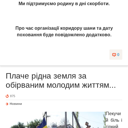
Ми підтримуємо родину в дні скорботи.
Про час організації коридору шани та дату
поховання буде повідомлено додатково.
0
Плаче рідна земля за
обірваним молодим життям...
875
Новини
Пекучи
й біль і
гіркий