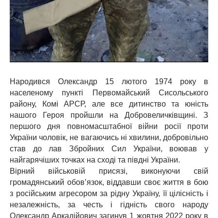
Народився Олександр 15 лютого 1974 року в
населеному пункті Первомайський Сисольського
району, Комі АРСР, але все дитинство та юність
нашого Героя пройшли на Добровеличківщині. З
першого дня повномасштабної війни росії проти
України чоловік, не вагаючись ні хвилини, добровільно
став до лав Збройних Сил України, воював у
найгарячіших точках на сході та півдні України.
Вірний військовій присязі, виконуючи свій
громадянський обов’язок, віддавши своє життя в бою
з російським агресором за рідну Україну, її цілісність і
незалежність, за честь і гідність свого народу
Олександр Аркадійович загинув 1 жовтня 2022 року в