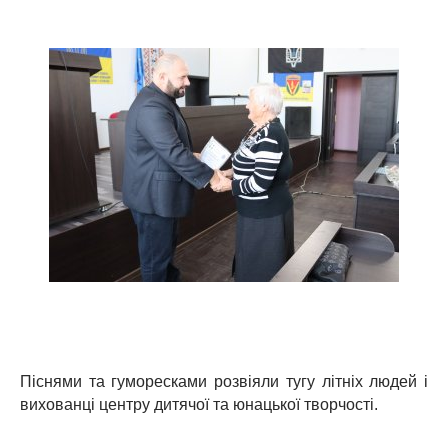
Піснями та гуморесками розвіяли тугу літніх людей і
вихованці центру дитячої та юнацької творчості.