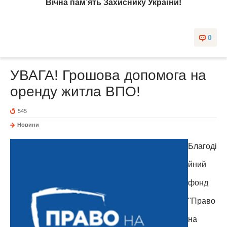
Вічна пам’ять Захиснику України!
0
УВАГА! Грошова допомога на
оренду житла ВПО!
545
Новини
Благоді
йний
фонд
"Право
на